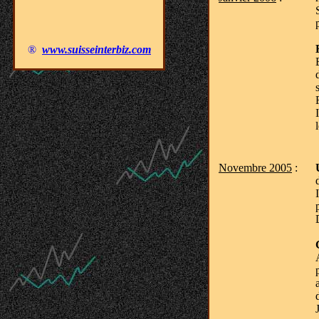
®
_
www.suisseinterbiz.com
Novembre 2005
: