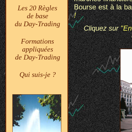
Bourse est à la ba
Les 20 Règles
!
de base
du Day-Trading
Cliquez sur
"
En
Formations
appliquées
de Day-Trading
Qui suis-je ?